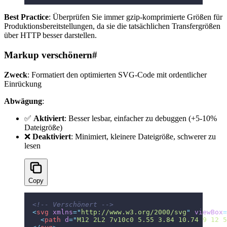
Best Practice
: Überprüfen Sie immer gzip-komprimierte Größen für
Produktionsbereitstellungen, da sie die tatsächlichen Transfergrößen
über HTTP besser darstellen.
Markup verschönern
#
Zweck
: Formatiert den optimierten SVG-Code mit ordentlicher
Einrückung
Abwägung
:
✅
Aktiviert
: Besser lesbar, einfacher zu debuggen (+5-10%
Dateigröße)
❌
Deaktiviert
: Minimiert, kleinere Dateigröße, schwerer zu
lesen
Copy
<!-- Verschönert -->
<
svg
 xmlns
=
"
http://www.w3.org/2000/svg
"
 viewBox
=
  <
path
 d
=
"
M12 2L2 7v10c0 5.55 3.84 10.74 9 12 5