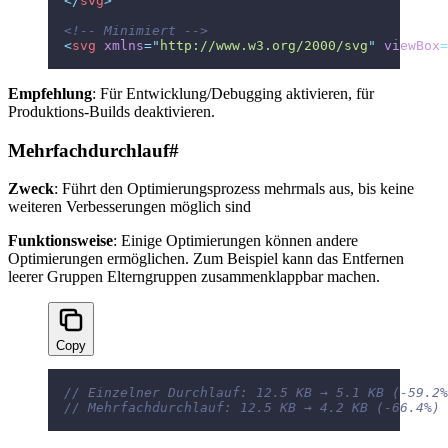
</
svg
>
<!-- Minimiert -->
<
svg
 xmlns
=
"
http://www.w3.org/2000/svg
"
 viewBox
=
Empfehlung
: Für Entwicklung/Debugging aktivieren, für
Produktions-Builds deaktivieren.
Mehrfachdurchlauf
#
Zweck
: Führt den Optimierungsprozess mehrmals aus, bis keine
weiteren Verbesserungen möglich sind
Funktionsweise
: Einige Optimierungen können andere
Optimierungen ermöglichen. Zum Beispiel kann das Entfernen
leerer Gruppen Elterngruppen zusammenklappbar machen.
Copy
// Einzelner Durchlauf: 12.5 KB → 5.1 KB (-59.2%
// Mehrfachdurchlauf: 12.5 KB → 4.2 KB (-66.4%)