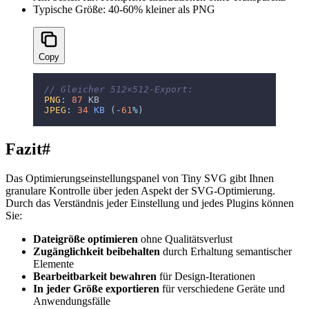
Typische Größe: 40-60% kleiner als PNG
Copy
// Gleicher 512×512-Export:
PNG
:
 87
 KB
JPEG
:
 34
 KB
 (
-
61
%
)
Fazit
#
Das Optimierungseinstellungspanel von Tiny SVG gibt Ihnen
granulare Kontrolle über jeden Aspekt der SVG-Optimierung.
Durch das Verständnis jeder Einstellung und jedes Plugins können
Sie:
Dateigröße optimieren
ohne Qualitätsverlust
Zugänglichkeit beibehalten
durch Erhaltung semantischer
Elemente
Bearbeitbarkeit bewahren
für Design-Iterationen
In jeder Größe exportieren
für verschiedene Geräte und
Anwendungsfälle