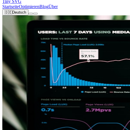
Tiny SVG
Startseite
Optimieren
Blog
Über
🇩🇪
Deutsch