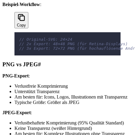
Beispiel-Workflow
:
Copy
// Original-SVG: 24×24
// 2x Export: 48×48 PNG (für Retina-Displays)
// 3x Export: 72×72 PNG (für hochauflösende Andr
PNG vs JPEG
#
PNG-Export
:
Verlustfreie Komprimierung
Unterstützt Transparenz
Am besten für: Icons, Logos, Illustrationen mit Transparenz
Typische Größe: Größer als JPEG
JPEG-Export
:
Verlustbehaftete Komprimierung (95% Qualität Standard)
Keine Transparenz (weißer Hintergrund)
Am besten für: Komplexe Illustrationen ohne Transparenz