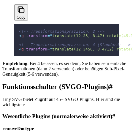
Copy
<!-- Transformationspräzision: 2 -->
<
g
 transform
=
"
translate(12.35, 8.47) rotate(45.1
<!-- Transformationspräzision: 4 (Standard) -->
<
g
 transform
=
"
translate(12.3456, 8.4712) rotate(
Empfehlung
: Bei 4 belassen, es sei denn, Sie haben sehr einfache
Transformationen (dann 2 verwenden) oder benötigen Sub-Pixel-
Genauigkeit (5-6 verwenden).
Funktionsschalter (SVGO-Plugins)
#
Tiny SVG bietet Zugriff auf 45+ SVGO-Plugins. Hier sind die
wichtigsten:
Wesentliche Plugins (normalerweise aktiviert)
#
removeDoctype