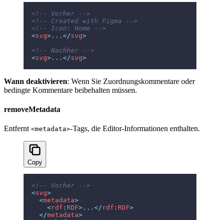
<!-- Vorher -->
<!-- Created with Figma -->
<!-- Icon: Home -->
<
svg
>
...
</
svg
>
<!-- Nachher -->
<
svg
>
...
</
svg
>
Wann deaktivieren
: Wenn Sie Zuordnungskommentare oder
bedingte Kommentare beibehalten müssen.
removeMetadata
Entfernt
-Tags, die Editor-Informationen enthalten.
<metadata>
Copy
<!-- Vorher -->
<
svg
>
  <
metadata
>
    <
rdf
:
RDF
>
...
</
rdf
:
RDF
>
  </
metadata
>