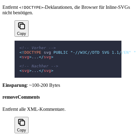
Entfernt
-Deklarationen, die Browser für Inline-SVGs
<!DOCTYPE>
nicht benötigen.
Copy
<!-- Vorher -->
<!
DOCTYPE
 svg
 PUBLIC "-//W3C//DTD SVG 1.1//EN" "
<
svg
>
...
</
svg
>
<!-- Nachher -->
<
svg
>
...
</
svg
>
Einsparung
: ~100-200 Bytes
removeComments
Entfernt alle XML-Kommentare.
Copy