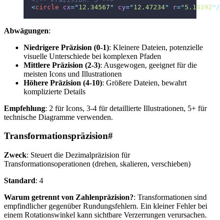
<
circle
 cx
=
"
12.34567
"
 cy
=
"
12.47234
"
 r
=
"
5.18392
"
/
Abwägungen
:
Niedrigere Präzision (0-1)
: Kleinere Dateien, potenzielle
visuelle Unterschiede bei komplexen Pfaden
Mittlere Präzision (2-3)
: Ausgewogen, geeignet für die
meisten Icons und Illustrationen
Höhere Präzision (4-10)
: Größere Dateien, bewahrt
komplizierte Details
Empfehlung
: 2 für Icons, 3-4 für detaillierte Illustrationen, 5+ für
technische Diagramme verwenden.
Transformationspräzision
#
Zweck
: Steuert die Dezimalpräzision für
Transformationsoperationen (drehen, skalieren, verschieben)
Standard
: 4
Warum getrennt von Zahlenpräzision?
: Transformationen sind
empfindlicher gegenüber Rundungsfehlern. Ein kleiner Fehler bei
einem Rotationswinkel kann sichtbare Verzerrungen verursachen.