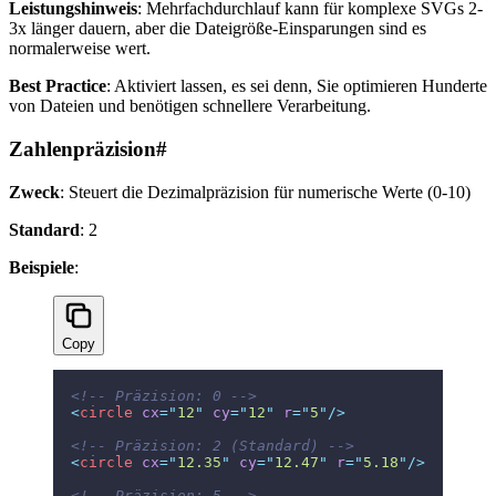
Leistungshinweis
: Mehrfachdurchlauf kann für komplexe SVGs 2-
3x länger dauern, aber die Dateigröße-Einsparungen sind es
normalerweise wert.
Best Practice
: Aktiviert lassen, es sei denn, Sie optimieren Hunderte
von Dateien und benötigen schnellere Verarbeitung.
Zahlenpräzision
#
Zweck
: Steuert die Dezimalpräzision für numerische Werte (0-10)
Standard
: 2
Beispiele
:
Copy
<!-- Präzision: 0 -->
<
circle
 cx
=
"
12
"
 cy
=
"
12
"
 r
=
"
5
"
/>
<!-- Präzision: 2 (Standard) -->
<
circle
 cx
=
"
12.35
"
 cy
=
"
12.47
"
 r
=
"
5.18
"
/>
<!-- Präzision: 5 -->