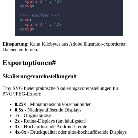
  <
path
 d
=
"
...
"
/>
</
svg
>
<!-- Nachher -->
<
svg
>
  <
path
 d
=
"
...
"
/>
</
svg
>
Einsparung
: Kann Kilobytes aus Adobe Illustrator-exportierten
Dateien entfernen.
Exportoptionen
#
Skalierungsvoreinstellungen
#
Tiny SVG bietet praktische Skalierungsvoreinstellungen für
PNG/JPEG-Export:
0.25x
- Miniaturansicht/Vorschaubilder
0.5x
- Niedrigauflösende Displays
1x
- Originalgröße
2x
- Retina-Displays (am häufigsten)
3x
- Hochauflösende Android-Geräte
4x-8x
- Druckqualität oder ultra-hochauflösende Displays