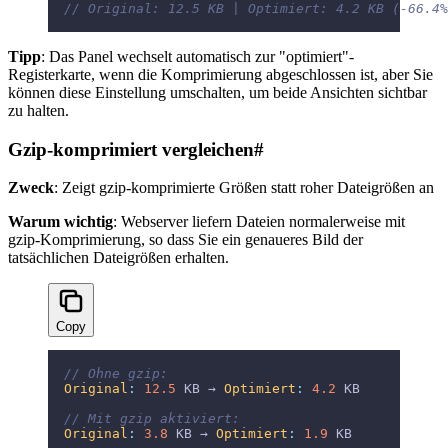
// Original: 12.5 KB | Optimiert: 4.2 KB (-66.4%
Tipp
: Das Panel wechselt automatisch zur "optimiert"-
Registerkarte, wenn die Komprimierung abgeschlossen ist, aber Sie
können diese Einstellung umschalten, um beide Ansichten sichtbar
zu halten.
Gzip-komprimiert vergleichen
#
Zweck
: Zeigt gzip-komprimierte Größen statt roher Dateigrößen an
Warum wichtig
: Webserver liefern Dateien normalerweise mit
gzip-Komprimierung, so dass Sie ein genaueres Bild der
tatsächlichen Dateigrößen erhalten.
Copy
// Ohne gzip:
Original
:
 12.5
 KB → 
Optimiert
:
 4.2
 KB
// Mit gzip aktiviert:
Original
:
 3.8
 KB → 
Optimiert
:
 1.9
 KB