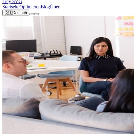
Tiny SVG
Startseite
Optimieren
Blog
Über
🇩🇪
Deutsch